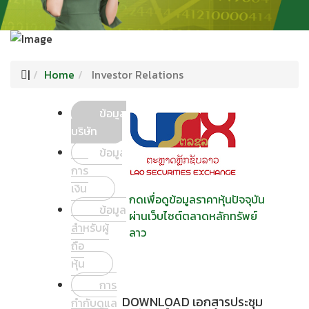
|
Home
Investor Relations
ข้อมูล
บริษัท
ข้อมูล
การ
เงิน
กดเพื่อดูข้อมูลราคาหุ้นปัจจุบัน
ข้อมูล
ผ่านเว็บไซต์ตลาดหลักทรัพย์
สำหรับผู้
ลาว
ถือ
หุ้น
การ
DOWNLOAD เอกสารประชุม
กำกับดูแล