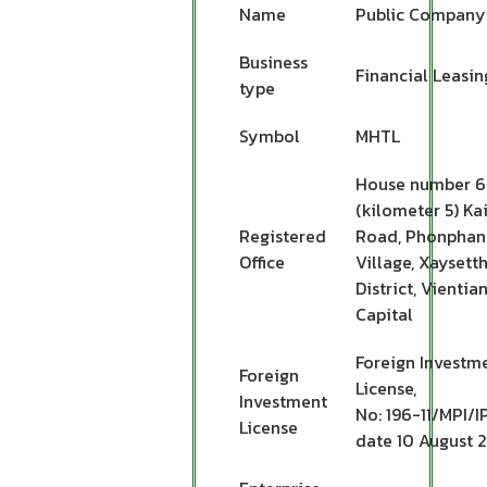
Name
Public Company
Business
Financial Leasin
type
Symbol
MHTL
House number 6
(kilometer 5) Ka
Registered
Road, Phonpha
Office
Village, Xaysett
District, Vientia
Capital
Foreign Investm
Foreign
License,
Investment
No: 196-11/MPI/I
License
date 10 August 2